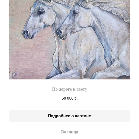
По дороге к свету
50 000
р.
Подробнее о картине
Волчица