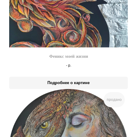
Феникс моей жизни
-
р.
Подробнее о картине
продано