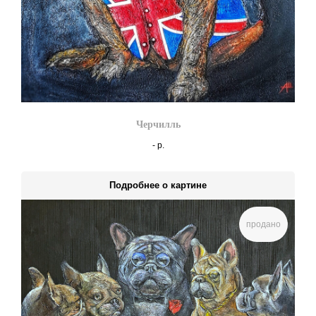
Черчилль
-
р.
Подробнее о картине
продано