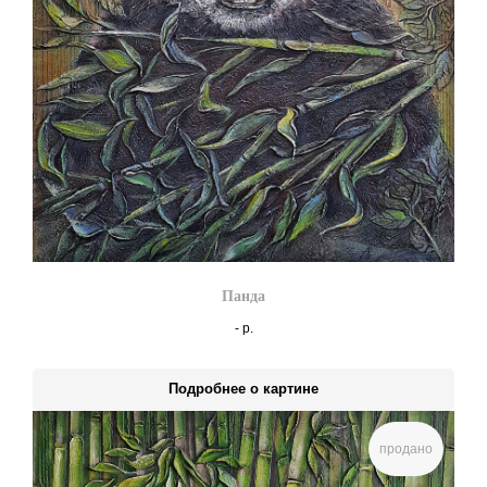
Панда
-
р.
Подробнее о картине
продано