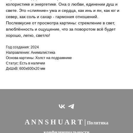
колористике и энергетике. Она о любви, единении душ и
свете. Это «слияние» ума и сердца, как инь и ян, как юг и
север, как соль и сахар - гармония отношений.
Послевкусие от просмотра картины: стремление в свет,
влюблённость и ощущение, что за поворотом всё будет
хорошо, легко, светло!
Год создания: 2024
Направление: Анималистика
Основа картины: Холст на подрамнике
Статус: Есть в наличии
ДxШxВ: 600x600x20 мм
A N N S H U A R T |
Политика
конфиденциальности