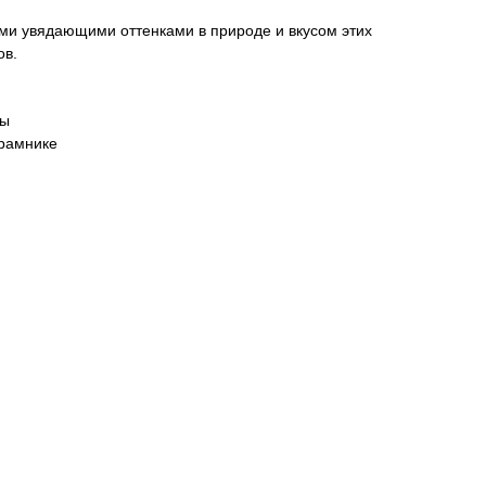
ми увядающими оттенками в природе и вкусом этих
ов.
ры
драмнике