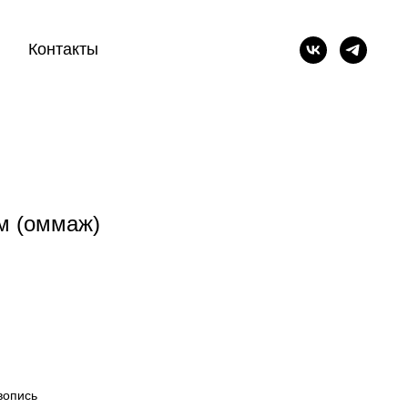
Контакты
м (оммаж)
вопись