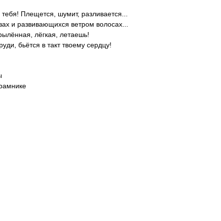
ебя! Плещется, шумит, разливается...
зах и развивающихся ветром волосах...
рылённая, лёгкая, летаешь!
руди, бьётся в такт твоему сердцу!
ы
драмнике