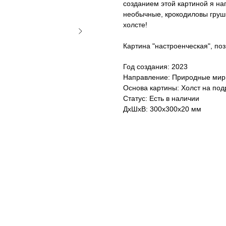
созданием этой картиной я на
необычные, крокодиловы груши
холсте!
Картина "настроенческая", по
Год создания: 2023
Направление: Природные ми
Основа картины: Холст на по
Статус: Есть в наличии
ДxШxВ: 300x300x20 мм