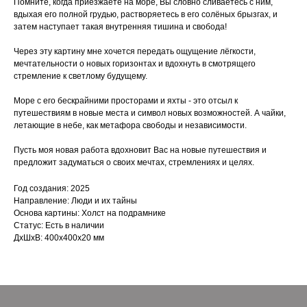
Помните, когда приезжаете на море, Вы словно сливаетесь с ним,
вдыхая его полной грудью, растворяетесь в его солёных брызгах, и
затем наступает такая внутренняя тишина и свобода!
Через эту картину мне хочется передать ощущение лёгкости,
мечтательности о новых горизонтах и вдохнуть в смотрящего
стремление к светлому будущему.
Море с его бескрайними просторами и яхты - это отсыл к
путешествиям в новые места и символ новых возможностей. А чайки,
летающие в небе, как метафора свободы и независимости.
Пусть моя новая работа вдохновит Вас на новые путешествия и
предложит задуматься о своих мечтах, стремлениях и целях.
Год создания: 2025
Направление: Люди и их тайны
Основа картины: Холст на подрамнике
Статус: Есть в наличии
ДxШxВ: 400x400x20 мм