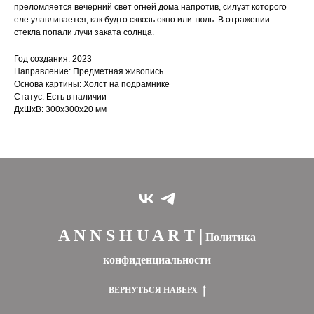
преломляется вечерний свет огней дома напротив, силуэт которого
еле улавливается, как будто сквозь окно или тюль. В отражении
стекла попали лучи заката солнца.
Год создания: 2023
Направление: Предметная живопись
Основа картины: Холст на подрамнике
Статус: Есть в наличии
ДxШxВ: 300x300x20 мм
A N N S H U A R T |
Политика
конфиденциальности
ВЕРНУТЬСЯ НАВЕРХ